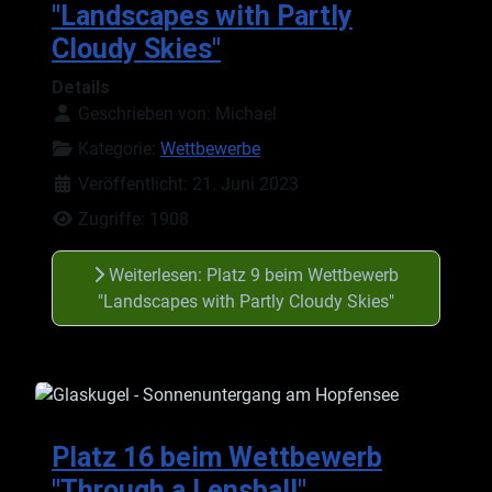
"Landscapes with Partly
Cloudy Skies"
Details
Geschrieben von:
Michael
Kategorie:
Wettbewerbe
Veröffentlicht: 21. Juni 2023
Zugriffe: 1908
Weiterlesen: Platz 9 beim Wettbewerb
"Landscapes with Partly Cloudy Skies"
Platz 16 beim Wettbewerb
"Through a Lensball"