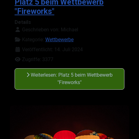
Platz 5 beim Wettbewerb
"Fireworks"
Details
Geschrieben von:
Michael
Kategorie:
Wettbewerbe
Veröffentlicht: 14. Juli 2024
Zugriffe: 3377
Weiterlesen: Platz 5 beim Wettbewerb
"Fireworks"