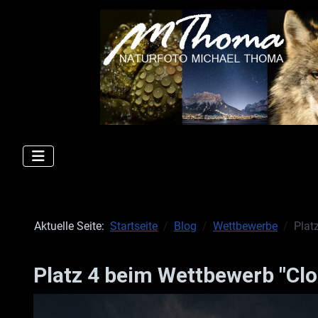
Aktuelle Seite:
Startseite
Blog
Wettbewerbe
Plat
Platz 4 beim Wettbewerb "Cl