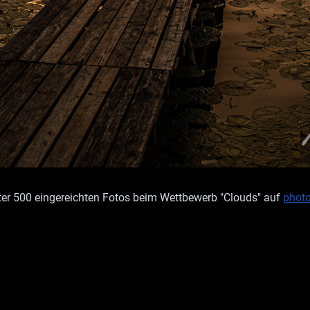
ter 500 eingereichten Fotos beim Wettbewerb "Clouds" auf
phot